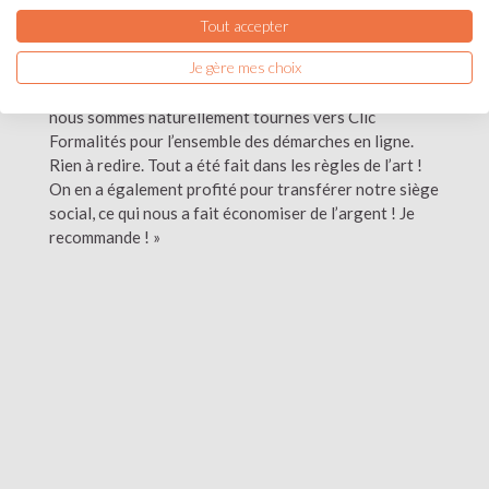
pour la transformation en SAS. Cela nous a permis
Tout accepter
de trouver des investisseurs solides en échange de
Je gère mes choix
l’émission d’obligations. Il nous fallait vite réagir, pour
opérer cette transformation de SARL en SAS. Nous
nous sommes naturellement tournés vers Clic
Formalités pour l’ensemble des démarches en ligne.
Rien à redire. Tout a été fait dans les règles de l’art !
On en a également profité pour transférer notre siège
social, ce qui nous a fait économiser de l’argent ! Je
recommande ! »