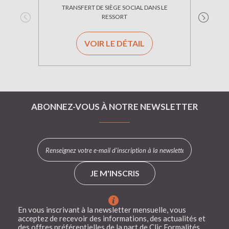
TRANSFERT DE SIÈGE SOCIAL DANS LE
TRAN
RESSORT
VOIR LE DÉTAIL
ABONNEZ-VOUS À NOTRE NEWSLETTER
JE M'INSCRIS
En vous inscrivant à la newsletter mensuelle, vous
acceptez de recevoir des informations, des actualités et
des offres préférentielles de la part de Clic Formalités.