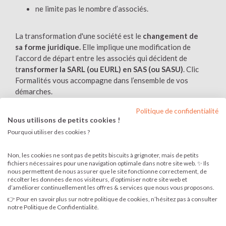
ne limite pas le nombre d’associés.
La transformation d'une société est le
changement de
sa forme juridique.
Elle implique une modification de
l’accord de départ entre les associés qui décident de
t
ransformer la SARL (ou EURL) en SAS (ou SASU)
. Clic
Formalités vous accompagne dans l’ensemble de vos
démarches.
Politique de confidentialité
Nous utilisons de petits cookies !
Pourquoi utiliser des cookies ?
« MA SARL EN SAS, TRANSFORMATION
Non, les cookies ne sont pas de petits biscuits à grignoter, mais de petits
fichiers nécessaires pour une navigation optimale dans notre site web. ✨ Ils
RÉUSSIE »
nous permettent de nous assurer que le site fonctionne correctement, de
Thomas, gérant de SARL
récolter les données de nos visiteurs, d’optimiser notre site web et
d’améliorer continuellement les offres & services que nous vous proposons.
👉 Pour en savoir plus sur notre politique de cookies, n’hésitez pas à consulter
notre Politique de Confidentialité.
« L’activité de notre SARL a explosé l’année dernière.
Pour injecter encore plus d’argent, nous avons opté