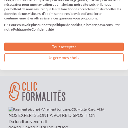
nécessaires pour une navigation optimale dans notre site web. ✨ Ils nous
J'ai oublié mon mot de passe
permettent de nous assurer que le site fonctionne correctement, de récolter les
données de nos visiteurs, d’optimiser notre site web et d’améliorer
continuellement les offres & services que nous vous proposons.
👉 Pour en savoir plus sur notre politique de cookies, n’hésitez pas à consulter
notre Politique de Confidentialité.
Qui sommes-nous ?
Espace Presse
Tout accepter
Nos tarifs
Je gère mes choix
Contactez-nous
Le blog
NOS EXPERTS SONT À VOTRE DISPOSITION
Du lundi au vendredi
09h30-12h30 & 13H30-17H00