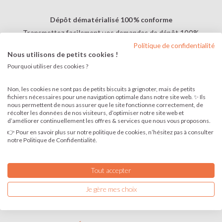
Dépôt dématérialisé 100 % conforme
Transmettez facilement vos demandes de dépôt 100%
en ligne et nos formalistes s'occupe de la transmission
Politique de confidentialité
Nous utilisons de petits cookies !
et des échanges jusqu'à acceptation par le Greffe.
Pourquoi utiliser des cookies ?
Publication express d’annonces légales
Non, les cookies ne sont pas de petits biscuits à grignoter, mais de petits
fichiers nécessaires pour une navigation optimale dans notre site web. ✨ Ils
Saisissez votre texte ou utilisez l'un de nos
nous permettent de nous assurer que le site fonctionne correctement, de
formulaires, la parution est confirmée en moins d’une
récolter les données de nos visiteurs, d’optimiser notre site web et
heure ouvrée, et votre attestation est disponible dans
d’améliorer continuellement les offres & services que nous vous proposons.
votre espace sécurisé.
👉 Pour en savoir plus sur notre politique de cookies, n’hésitez pas à consulter
notre Politique de Confidentialité.
Gestion centralisée & historique illimité
Tout accepter
Retrouvez en quelques secondes l’intégralité de vos
factures, même plusieurs années après.
Je gère mes choix