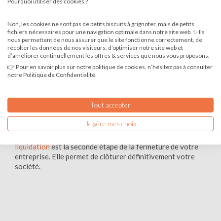
Pourquoi utiliser des cookies ?
EURL
SARL
SAS
SASU
SCI
Non, les cookies ne sont pas de petits biscuits à grignoter, mais de petits
fichiers nécessaires pour une navigation optimale dans notre site web. ✨ Ils
nous permettent de nous assurer que le site fonctionne correctement, de
Ma société est une EURL
récolter les données de nos visiteurs, d’optimiser notre site web et
d’améliorer continuellement les offres & services que nous vous proposons.
La forme juridique d’une EURL a pour principale
👉 Pour en savoir plus sur notre politique de cookies, n’hésitez pas à consulter
notre Politique de Confidentialité.
caractéristique d’être composée d’un associé unique. La
décision de dissoudre une EURL revient donc au seul
associé personne physique de ce type de société. On
Tout accepter
retrouve le même phénomène pour la SASU qui, comme son
nom l’indique, est aussi une société unipersonnelle. La
Je gère mes choix
dissolution anticipée ou volontaire de votre EURL est la
première étape de la fermeture de votre société.
La
liquidation
est la seconde étape de la fermeture de votre
entreprise. Elle permet de clôturer définitivement votre
société.