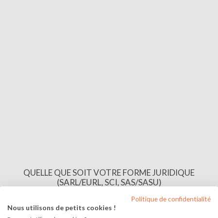
QUELLE QUE SOIT VOTRE FORME JURIDIQUE
(SARL/EURL, SCI, SAS/SASU)
La dissolution de votre société (Eurl, Sarl, Sasu, Sas, Sci) sur
Politique de confidentialité
mesure
Nous utilisons de petits cookies !