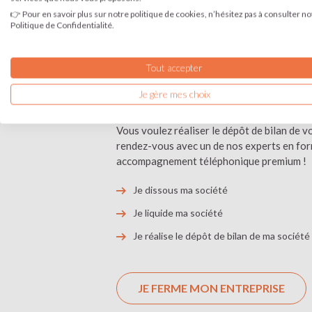
👉 Pour en savoir plus sur notre politique de cookies, n’hésitez pas à consulter no
Politique de Confidentialité.
Vous prenez la décision de fermer votre en
activité ? Quelque que soit le
statut jurid
Tout accepter
SARL, SAS, EURL, SASU. Vous devez dissoud
liquider votre société (2ème étape de la f
Je gère mes choix
l'entreprise). Nos experts sont à vos côtés
votre dossier.
Vous voulez réaliser le dépôt de bilan de v
rendez-vous avec un de nos experts en form
accompagnement téléphonique premium !
Je dissous ma société
Je liquide ma société
Je réalise le dépôt de bilan de ma société
JE FERME MON ENTREPRISE