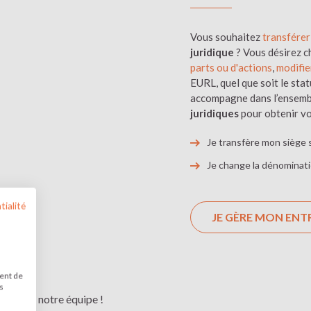
Vous souhaitez
transférer 
juridique
? Vous désirez ch
parts ou d'actions
,
modifie
EURL, quel que soit le stat
accompagne dans l’ensemb
juridiques
pour obtenir vo
Je transfère mon siège s
Je change la dénominati
tialité
JE GÈRE MON ENT
tent de
LIGNE
s
 ou avec notre équipe !