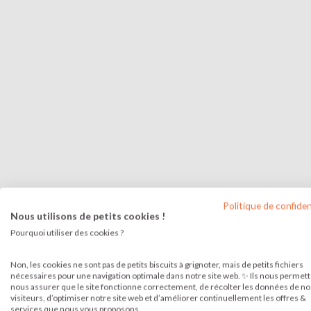
Politique de confiden
Nous utilisons de petits cookies !
Pourquoi utiliser des cookies ?
Non, les cookies ne sont pas de petits biscuits à grignoter, mais de petits fichiers
nécessaires pour une navigation optimale dans notre site web. ✨ Ils nous permet
JE FERME MON ENTREPRISE EN 
nous assurer que le site fonctionne correctement, de récolter les données de no
La fermeture de société en quelques clics
visiteurs, d’optimiser notre site web et d’améliorer continuellement les offres &
services que nous vous proposons.