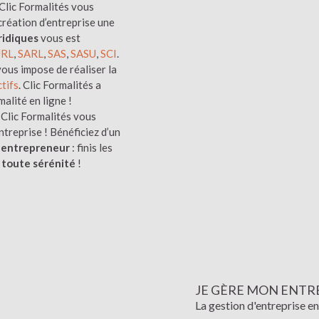
 Clic Formalités vous
création d’entreprise une
ridiques
vous est
URL
,
SARL
,
SAS
,
SASU
,
SCI
.
 vous impose de réaliser la
ctifs
. Clic Formalités a
alité en ligne !
Clic Formalités vous
treprise ! Bénéficiez d’un
-entrepreneur
: finis les
 toute sérénité
!
JE GÈRE MON ENTRE
La gestion d'entreprise en