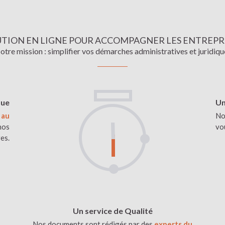
UTION EN LIGNE POUR ACCOMPAGNER LES ENTREP
otre mission : simplifier vos démarches administratives et juridiqu
que
Un
s
au
N
nos
vo
es.
Un service de Qualité
Nos documents sont rédigés par des
experts du