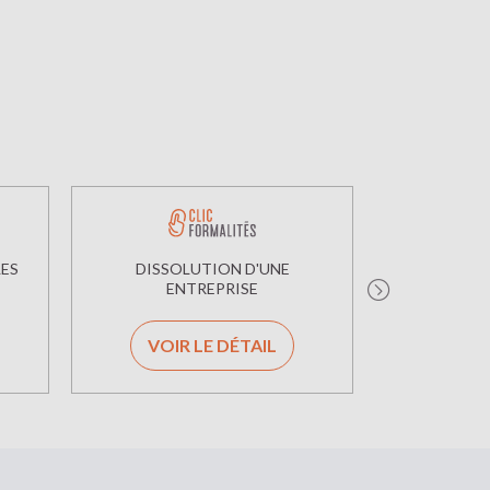
LES
DISSOLUTION D'UNE
LIQUI
ENTREPRISE
EN
VOIR LE DÉTAIL
VOIR