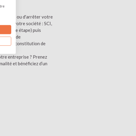
tre
treprise ou d'arrêter votre
ique
de votre société : SCI,
re (1ère étape) puis
ermeture de
 dans la constitution de
otre entreprise ? Prenez
alité et bénéficiez d’un