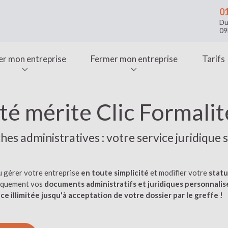
01
Du
09
er mon entreprise
Fermer mon entreprise
Tarifs
té mérite Clic Formalit
es administratives : votre service juridique s
u gérer votre entreprise
en toute simplicité
et modifier votre
statu
tiquement vos
documents administratifs et juridiques personnalis
e illimitée jusqu'à acceptation de votre dossier par le greffe !