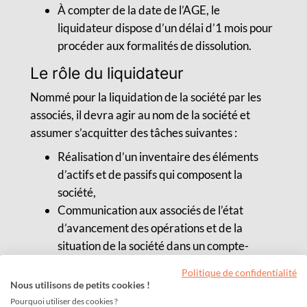
À compter de la date de l’AGE, le
liquidateur dispose d’un délai d’1 mois pour
procéder aux formalités de dissolution.
Le rôle du liquidateur
Nommé pour la liquidation de la société par les
associés, il devra agir au nom de la société et
assumer s’acquitter des tâches suivantes :
Réalisation d’un inventaire des éléments
d’actifs et de passifs qui composent la
société,
Communication aux associés de l’état
d’avancement des opérations et de la
situation de la société dans un compte-
rendu : Etablissement des comptes annuels,
Politique de confidentialité
convocation de l’Assemblée Générale
Nous utilisons de petits cookies !
Annuelle, etc.
Pourquoi utiliser des cookies ?