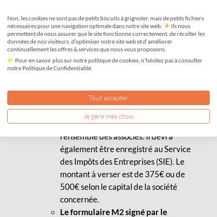
Décision des contrats à résilier et des
Non, les cookies ne sont pas de petits biscuits à grignoter, mais de petits fichiers
contrats à poursuivre,
nécessaires pour une navigation optimale dans notre site web.
Ils nous
Établissement d’un plan de paiement des
permettent de nous assurer que le site fonctionne correctement, de récolter les
données de nos visiteurs, d’optimiser notre site web et d’améliorer
créanciers de l’entreprise.
continuellement les offres & services que nous vous proposons.
Pour en savoir plus sur notre politique de cookies, n’hésitez pas à consulter
Etape 1 : La dissolution
notre Politique de Confidentialité.
Voici les documents à rassembler par le liquidateur
pour le dossier de dissolution de votre société :
Tout accepter
L’exemplaire original du Procès
Je gère mes choix
Verbal de liquidation
, signé par
l’ensemble des associés. Il devra
également être enregistré au Service
des Impôts des Entreprises (SIE). Le
montant à verser est de 375€ ou de
500€ selon le capital de la société
concernée.
Le formulaire M2 signé par le