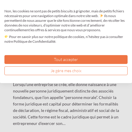
Non, les cookies ne sont pas de petits biscuits à grignoter, mais de petits fichiers
nécessaires pour une navigation optimale dans notre site web.
Ils nous
permettent de nous assurer que le site fonctionne correctement, de récolter les
données de nos visiteurs, d’optimiser notre site web et d’améliorer
Choix du statut juridique lors de
continuellement les offres & services que nous vous proposons.
Pour en savoir plus sur notre politique de cookies, n’hésitez pas à consulter
la création d’entreprise
notre Politique de Confidentialité.
Oct 28, 2016
—
Tout accepter
Constitution de Société
, 
Guide de
Je gère mes choix
l’Entrepreneur
Lorsqu’une entreprise se crée, elle donne naissance à une
nouvelle personne juridiquement distincte des associés
fondateurs, que l’on appelle “personne morale”. Choisir la
forme juridique est capital pour déterminer les formalités
de déclaration, le régime fiscal, administratif et social de la
société. Cette forme est le cadre juridique qui permet à un
entrepreneur d’exercer son…