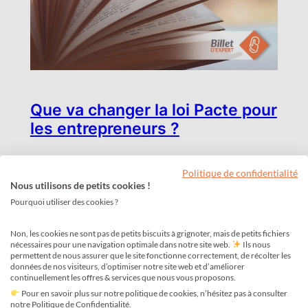
Que va changer la loi Pacte pour
les entrepreneurs ?
Juil 30, 2019
—
Les Dossiers
Politique de confidentialité
Nous utilisons de petits cookies !
Le Plan d’Action pour la Croissance et la Transformation
Pourquoi utiliser des cookies ?
des Entreprises (ou loi PACTE) est au cœur de l’actualité
depuis près de 2 ans. Le résultat est plus que positif pour
Non, les cookies ne sont pas de petits biscuits à grignoter, mais de petits fichiers
les indépendants et les entreprises de façon plus générale.
nécessaires pour une navigation optimale dans notre site web.
Ils nous
permettent de nous assurer que le site fonctionne correctement, de récolter les
Le ministre de l’économie Bruno Lemaire estime que la loi
données de nos visiteurs, d’optimiser notre site web et d’améliorer
« PACTE, c’est l’instrument pour faire grandir…
continuellement les offres & services que nous vous proposons.
Pour en savoir plus sur notre politique de cookies, n’hésitez pas à consulter
notre Politique de Confidentialité.