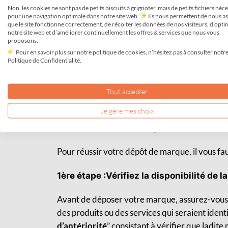
Non, les cookies ne sont pas de petits biscuits à grignoter, mais de petits fichiers néc
frais pour une trésorerie souvent limitée.
pour une navigation optimale dans notre site web.
Ils nous permettent de nous a
que le site fonctionne correctement, de récolter les données de nos visiteurs, d’opti
notre site web et d’améliorer continuellement les offres & services que nous vous
Pourtant c’est une procédure pour laquelle les 
proposons.
protégée selon des classes bien définies en fonc
Pour en savoir plus sur notre politique de cookies, n’hésitez pas à consulter notr
Politique de Confidentialité.
protection de la propriété intellectuelle.
Tout accepter
Je gère mes choix
Comment déposer ma 
Pour réussir votre dépôt de marque, il vous fa
1ère étape :Vérifiez la disponibilité de 
Avant de déposer votre marque, assurez-vous qu
des produits ou des services qui seraient identi
d’antériorité
” consistant à vérifier que ladit