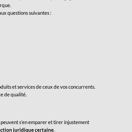
arque.
ux questions suivantes :
duits et services de ceux de vos concurrents.
e de qualité.
s peuvent s’en emparer et tirer injustement
ction juridique certaine
.