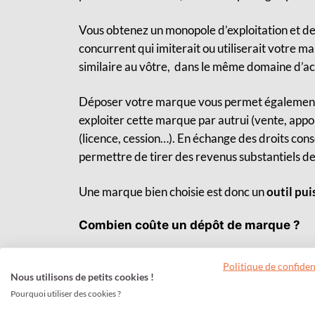
Vous obtenez un monopole d’exploitation et dev
concurrent qui imiterait ou utiliserait votre m
similaire au vôtre, dans le même domaine d’act
Déposer votre marque vous permet égalemen
exploiter cette marque par autrui (vente, app
(licence, cession…). En échange des droits c
permettre de tirer des revenus substantiels de 
Une marque bien choisie est donc un
outil pu
Combien coûte un dépôt de marque ?
Ce monopole d’exploitation sur le territoire fr
Politique de confiden
français (
INPI), mais aussi étendue au niveau
e
Nous utilisons de petits cookies !
Pourquoi utiliser des cookies ?
De nombreux entrepreneurs ont tendance à laiss