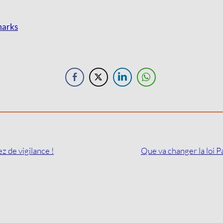
marks
 de vigilance !
Que va changer la loi P