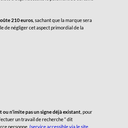
oûte 210 euros
, sachant que la marque sera
ble de négliger cet aspect primordial de la
 ou n’imite pas un signe déjà existant
, pour
ffectuer
un travail de recherche “ dit
ierce personne,
(service accessible via le site