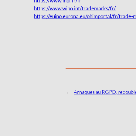
https://www.inpi.fr/fr
https://www.wipo.int/trademarks/fr/
https://euipo.europa.eu/ohimportal/fr/trade-
←
Arnaques au RGPD, redoublez