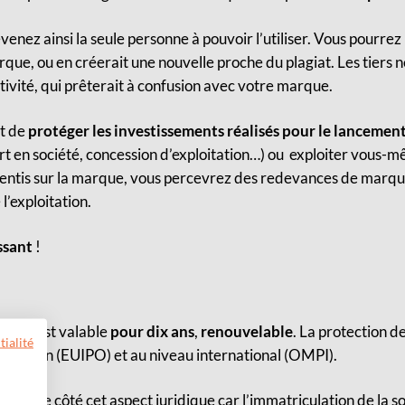
enez ainsi la seule personne à pouvoir l’utiliser. Vous pourrez
arque,
ou
en créerait une nouvelle proche du plagiat
.
Les tiers n
ivité, qui prêterait à confusion avec votre marque.
t de
protéger les investissements réalisés pour le lancement
ort en société, concession d’exploitation…) ou exploiter vous
onsentis sur la marque, vous percevrez des redevances de ma
l’exploitation.
issant
!
ançais est valable
pour dix ans
,
renouvelable
. La protection 
tialité
uropéen (EUIPO) et au niveau international (OMPI).
er de côté cet aspect juridique car l’immatriculation de la so