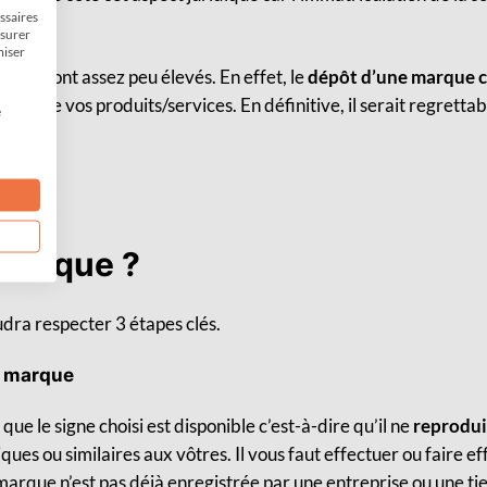
essaires
ssurer
miser
coûts sont assez peu élevés. En effet, le
dépôt d’une marque c
tion de vos produits/services. En définitive, il serait regretta
e
marque ?
udra respecter 3 étapes clés.
la marque
e le signe choisi est disponible c’est-à-dire qu’il ne
reproduit
ques ou similaires aux vôtres. Il vous faut effectuer ou faire e
e marque n’est pas déjà enregistrée par une entreprise ou une t