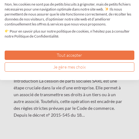
Non, les cookies ne sont pas de petits biscuits à grignoter, mais de petits fichiers
nécessaires pour une navigation optimale dans notre site web.
Ils nous
permettent de nous assurer que le site fonctionne correctement, de récolter les
données de nos visiteurs, d’optimiser notre site web et d’améliorer
continuellement les offres & services que nous vous proposons.
La Cession de Parts Sociales en
Pour en savoir plus sur notre politique de cookies, n’hésitez pas à consulter
notre Politique de Confidentialité.
SARL : Règles et Formalités
Tout accepter
Juin 8, 2015
—
Je gère mes choix
Actualités
, 
Nouvelles Réformes
Introduction La cession de parts sociales SARL est une
étape cruciale dans la vie d’une entreprise. Elle permet à
un associé de transmettre ses droits à un tiers ou à un
autre associé. Toutefois, cette opération est encadrée par
des règles strictes prévues par le Code de commerce.
Depuis le décret n° 2015-545 du 18…