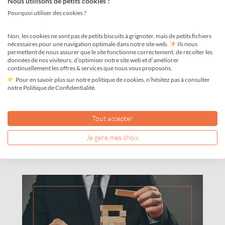
Nous utilisons de petits cookies !
obligations légales et
Pourquoi utiliser des cookies ?
démarches pour les entreprises
Non, les cookies ne sont pas de petits biscuits à grignoter, mais de petits fichiers
nécessaires pour une navigation optimale dans notre site web.
Ils nous
Août 6, 2025
—
Petit Lexique
permettent de nous assurer que le site fonctionne correctement, de récolter les
données de nos visiteurs, d’optimiser notre site web et d’améliorer
continuellement les offres & services que nous vous proposons.
Le bénéficiaire effectif est un élément central de la
Pour en savoir plus sur notre politique de cookies, n’hésitez pas à consulter
transparence financière des entreprises. Toute société
notre Politique de Confidentialité.
immatriculée en France doit déclarer ses bénéficiaires
effectifs au registre du commerce et des sociétés (RCS).
Cette obligation, parfois mal comprise, peut entraîner des
Tout accepter
sanctions en cas d’oubli ou d’erreur. Décryptage. Qu’est-ce
qu’un bénéficiaire effectif ? Le bénéficiaire effectif
Je gère mes choix
désigne…