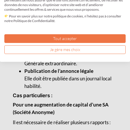
permettent de nous assurer que le site fonctionne correctement, de récolter les
référer aux statuts pour savoir quel organe
données de nos visiteurs, d’optimiser notre site web et d’améliorer
continuellement les offres & services que nous vous proposons.
de décision est compétent pour la
Pour en savoir plus sur notre politique de cookies, n’hésitez pas à consulter
modification.
notre Politique de Confidentialité.
Désignation d’une personne
Elle sera chargée de réaliser les formalités
Tout accepter
de publication de l’annonce légale.
Rédaction du Procès-Verbal (PV)
Je gère mes choix
Rédaction du procès verbal de l’Assemblée
Générale extraordinaire.
Publication de l’annonce légale
Elle doit être publiée dans un journal local
habilité.
Cas particuliers :
Pour une augmentation de capital d’une SA
(Société Anonyme)
Il est nécessaire de réaliser plusieurs rapports :