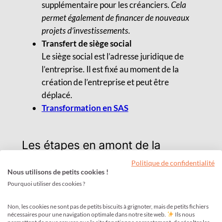
supplémentaire pour les créanciers.
Cela
permet également de financer de nouveaux
projets d’investissements.
Transfert de siège social
Le siège social est l’adresse juridique de
l’entreprise. Il est fixé au moment de la
création de l’entreprise et peut être
déplacé.
Transformation en SAS
Les étapes en amont de la
modification de société
Politique de confidentialité
Nous utilisons de petits cookies !
Convocation d’une assemblée générale
Pourquoi utiliser des cookies ?
extraordinaire
Afin d’obtenir les accords nécessaires de
Non, les cookies ne sont pas de petits biscuits à grignoter, mais de petits fichiers
tous les associés. Dans le cas d’une SAS, se
nécessaires pour une navigation optimale dans notre site web.
Ils nous