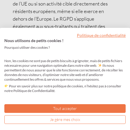
de l’UE ou si son activité cible directement des
résidents européens, même si elle exerce en
dehors de l’Europe. Le RGPD s’applique
également aux sous-traitants qui traitent des
données personnelles pour le compte d’autres
Politique de confidentialité
Nous utilisons de petits cookies !
entités.
Pourquoi utiliser des cookies ?
Le traitement de données personnelles comprend
toute collecte, tout enregistrement, toute
Non, les cookies ne sont pas de petits biscuits à grignoter, mais de petits fichiers
organisation, etc. Une entreprise qui effectue une
nécessaires pour une navigation optimale dans notre site web.
Ils nous
permettent de nous assurer que le site fonctionne correctement, de récolter les
livraison, édite une facture, propose une carte de
données de nos visiteurs, d’optimiser notre site web et d’améliorer
fidélité, manipule des données personnelles ;
continuellement les offres & services que nous vous proposons.
toutes ces opérations font ainsi l’objet d’un
Pour en savoir plus sur notre politique de cookies, n’hésitez pas à consulter
notre Politique de Confidentialité.
traitement des données personnelles.
4. Quand ?
Tout accepter
Le règlement entre en application le
25 mai 2018
.
Je gère mes choix
Il ne reste plus que quelques jours aux entreprises
pour se mettre en conformité avec ce dispositif.