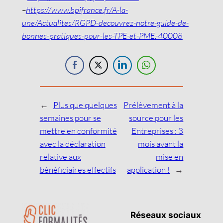
–
https://www.bpifrance.fr/A-la-
une/Actualites/RGPD-decouvrez-notre-guide-de-
bonnes-pratiques-pour-les-TPE-et-PME.-40008
←
Plus que quelques
Prélèvement à la
semaines pour se
source pour les
mettre en conformité
Entreprises : 3
avec la déclaration
mois avant la
relative aux
mise en
bénéficiaires effectifs
application !
→
Réseaux sociaux