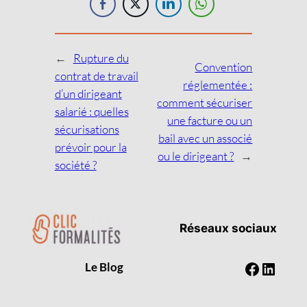
←
Rupture du
Convention
contrat de travail
réglementée :
d’un dirigeant
comment sécuriser
salarié : quelles
une facture ou un
sécurisations
bail avec un associé
prévoir pour la
ou le dirigeant ?
→
société ?
Réseaux sociaux
Faceboo
Linked
Le Blog