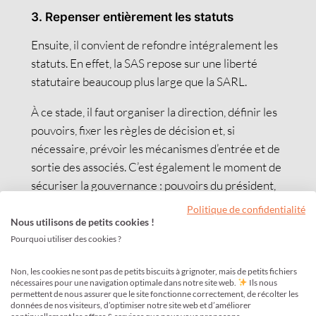
3. Repenser entièrement les statuts
Ensuite, il convient de refondre intégralement les
statuts. En effet, la SAS repose sur une liberté
statutaire beaucoup plus large que la SARL.
À ce stade, il faut organiser la direction, définir les
pouvoirs, fixer les règles de décision et, si
nécessaire, prévoir les mécanismes d’entrée et de
sortie des associés. C’est également le moment de
sécuriser la gouvernance : pouvoirs du président,
clauses d’agrément, de préemption, majorités
Politique de confidentialité
renforcées ou modalités de prise de décision.
Nous utilisons de petits cookies !
Pourquoi utiliser des cookies ?
Ainsi, une transformation réussie ne se limite pas à
un simple changement de forme juridique : elle
Non, les cookies ne sont pas de petits biscuits à grignoter, mais de petits fichiers
nécessaires pour une navigation optimale dans notre site web.
Ils nous
implique une véritable refonte organisationnelle.
permettent de nous assurer que le site fonctionne correctement, de récolter les
données de nos visiteurs, d’optimiser notre site web et d’améliorer