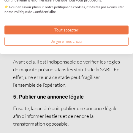
4. Préparer l’assemblée générale
continuellement les offres & services que nous vous proposons.
extraordinaire
Pour en savoir plus sur notre politique de cookies, n’hésitez pas à consulter
notre Politique de Confidentialité.
Par la suite, les associés doivent approuver la
transformation lors d’une assemblée générale
Tout accepter
extraordinaire. Le procès-verbal doit constater la
décision, adopter les nouveaux statuts et nommer
Je gère mes choix
le président de la SAS.
Avant cela, il est indispensable de vérifier les règles
de majorité prévues dans les statuts de la SARL. En
effet, une erreur à ce stade peut fragiliser
l’ensemble de l’opération.
5. Publier une annonce légale
Ensuite, la société doit publier une annonce légale
afin d’informer les tiers et de rendre la
transformation opposable.