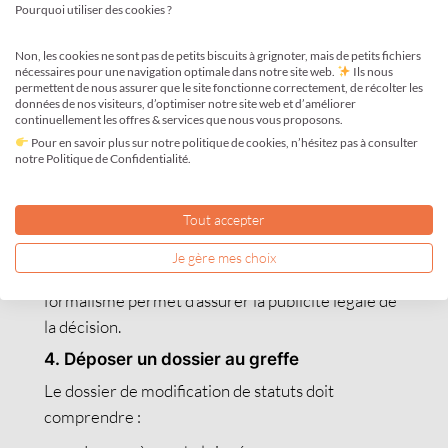
Pourquoi utiliser des cookies ?
social est modifié comme suit… »
2. Mettre à jour les statuts
Non, les cookies ne sont pas de petits biscuits à grignoter, mais de petits fichiers
nécessaires pour une navigation optimale dans notre site web.
Ils nous
La rédaction doit refléter fidèlement les
permettent de nous assurer que le site fonctionne correctement, de récolter les
données de nos visiteurs, d’optimiser notre site web et d’améliorer
modifications décidées. Il est conseillé de produire
continuellement les offres & services que nous vous proposons.
une version consolidée des statuts avec mention «
Pour en savoir plus sur notre politique de cookies, n’hésitez pas à consulter
notre Politique de Confidentialité.
à jour au [date] ». Cela évite toute ambiguïté.
3. Publier un avis dans un journal
d’annonces légales
Tout accepter
L’annonce doit contenir les informations modifiées
Je gère mes choix
(ex. nouvelle adresse du siège, nouveau capital). Ce
formalisme permet d’assurer la publicité légale de
la décision.
4. Déposer un dossier au greffe
Le dossier de modification de statuts doit
comprendre :