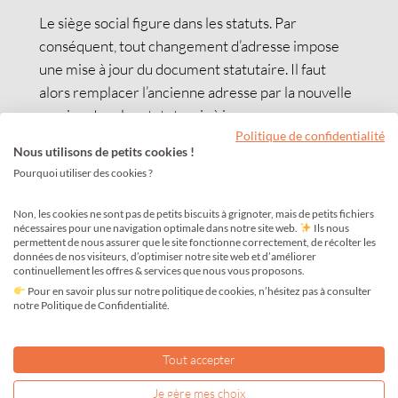
Le siège social figure dans les statuts. Par
conséquent, tout changement d’adresse impose
une mise à jour du document statutaire. Il faut
alors remplacer l’ancienne adresse par la nouvelle
version dans les statuts mis à jour.
Politique de confidentialité
Cette étape permet d’assurer la cohérence entre
Nous utilisons de petits cookies !
Pourquoi utiliser des cookies ?
les documents officiels de la société et sa situation
réelle.
Non, les cookies ne sont pas de petits biscuits à grignoter, mais de petits fichiers
nécessaires pour une navigation optimale dans notre site web.
Ils nous
Publier les annonces légales
permettent de nous assurer que le site fonctionne correctement, de récolter les
données de nos visiteurs, d’optimiser notre site web et d’améliorer
continuellement les offres & services que nous vous proposons.
Lorsque le transfert intervient dans un autre
Pour en savoir plus sur notre politique de cookies, n’hésitez pas à consulter
département, la société doit généralement publier
notre Politique de Confidentialité.
deux annonces légales :
une dans le département de départ ;
Tout accepter
une dans le département d’arrivée.
Je gère mes choix