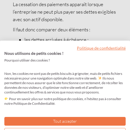
La cessation des paiements apparaît lorsque
l’entreprise ne peut plus payer ses dettes exigibles
avec son actif disponible.
Il faut donc comparer deux éléments :
les dettes arrivées à échéance ;
les ressources disponibles immédiatement.
Politique de confidentialité
Nous utilisons de petits cookies !
Par exemple, une société qui doit payer des
Pourquoi utiliser des cookies ?
factures urgentes mais ne dispose plus de
trésorerie suffisante peut être en cessation des
Non, les cookies ne sont pas de petits biscuits à grignoter, mais de petits fichiers
nécessaires pour une navigation optimale dans notre site web.
Ils nous
paiements.
permettent de nous assurer que le site fonctionne correctement, de récolter les
données de nos visiteurs, d’optimiser notre site web et d’améliorer
À l’inverse, une société endettée mais capable de
continuellement les offres & services que nous vous proposons.
payer ses échéances n’est pas forcément dans
Pour en savoir plus sur notre politique de cookies, n’hésitez pas à consulter
notre Politique de Confidentialité.
cette situation.
Le rôle du dirigeant en cas de
Tout accepter
dettes importantes