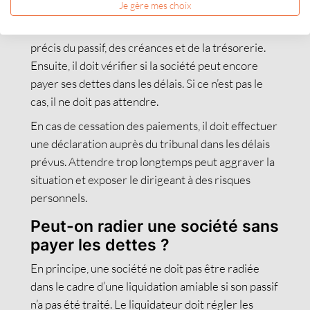
Je gère mes choix
Le dirigeant doit réagir avec prudence lorsqu’une
société a des dettes. Il doit d’abord établir un état
précis du passif, des créances et de la trésorerie.
Ensuite, il doit vérifier si la société peut encore
payer ses dettes dans les délais. Si ce n’est pas le
cas, il ne doit pas attendre.
En cas de cessation des paiements, il doit effectuer
une déclaration auprès du tribunal dans les délais
prévus. Attendre trop longtemps peut aggraver la
situation et exposer le dirigeant à des risques
personnels.
Peut-on radier une société sans
payer les dettes ?
En principe, une société ne doit pas être radiée
dans le cadre d’une liquidation amiable si son passif
n’a pas été traité. Le liquidateur doit régler les