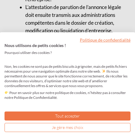
L’attestation de parution de l’annonce légale
doit ensuite transmis aux administrations
compétentes dans le dossier de création,
modification ou liquidation d’entreprise.
Politique de confidentialité
Quand, pourquoi, combien :
Nous utilisons de petits cookies !
Check-list d’une annonce légale
Pourquoi utiliser des cookies ?
Quand dois-je l’obtenir ?
Non, les cookies ne sont pas de petits biscuits à grignoter, mais de petits fichiers
Impérativement avant de déposer votre
nécessaires pour une navigation optimale dans notre site web.
Ils nous
permettent de nous assurer que le site fonctionne correctement, de récolter les
dossier de création, modification ou de
données de nos visiteurs, d’optimiser notre site web et d’améliorer
liquidation.
continuellement les offres & services que nous vous proposons.
Pour en savoir plus sur notre politique de cookies, n’hésitez pas à consulter
Sans cette parution préalable, l’administration
notre Politique de Confidentialité.
compétente ne traitera pas votre dossier. Votre
prestataire vous délivrera une attestation de
Tout accepter
parution d’annonce légale ; vous devez
impérativement la joindre à votre dossier.
Je gère mes choix