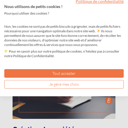
accompagner dans cette démarche, Clic
Politique de confidentialité
Nous utilisons de petits cookies !
formalités vous propose un récapitulatif des
Pourquoi utiliser des cookies ?
étapes à suivre pour réaliser cette […]
Non, les cookies ne sont pas de petits biscuits à grignoter, mais de petits fichiers
3–4 minutes
nécessaires pour une navigation optimale dans notre site web.
Ils nous
permettent de nous assurer que le site fonctionne correctement, de récolter les
données de nos visiteurs, d’optimiser notre site web et d’améliorer
continuellement les offres & services que nous vous proposons.
Pour en savoir plus sur notre politique de cookies, n’hésitez pas à consulter
notre Politique de Confidentialité.
Tout accepter
Je gère mes choix