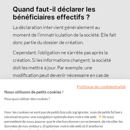
Quand faut-il déclarer les
bénéficiaires effectifs ?
La déclaration intervient généralement au
moment de l’immatriculation de la société. Elle fait
donc partie du dossier de création.
Cependant, l’obligation ne s’arrête pas après la
création. Si les informations changent, la société
doit les mettre à jour. Par exemple, une
modification peut devenir nécessaire en cas de
changement d’associé, de nouvelle répartition du
Politique de confidentialité
capital, de cession de titres ou de modification du
Nous utilisons de petits cookies !
contrôle de la société.
Pourquoi utiliser des cookies ?
Quelles informations faut-il
Non, les cookies ne sont pas de petits biscuits à grignoter, mais de petits fichiers
déclarer ?
nécessaires pour une navigation optimale dans notre site web.
Ils nous
permettent de nous assurer que le site fonctionne correctement, de récolter les
données de nos visiteurs, d’optimiser notre site web et d’améliorer
La société doit déclarer les informations