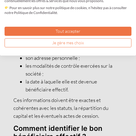
continuellement les offres & services que nous vous proposons.
permettant d’identifier clairement le bénéficiaire
Pour en savoir plus sur notre politique de cookies, n’hésitez pas à consulter
effectif.
notre Politique de Confidentialité.
En pratique, cela comprend généralement :
Tout accepter
l’identité de la personne concernée ;
sa date et son lieu de naissance ;
Je gère mes choix
sa nationalité ;
son adresse personnelle ;
les modalités de contrôle exercées sur la
société ;
la date à laquelle elle est devenue
bénéficiaire effectif.
Ces informations doivent être exactes et
cohérentes avec les statuts, la répartition du
capital et les éventuels actes de cession.
Comment identifier le bon