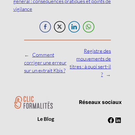
général : conséquences pratiques et points de
vigilance
Registre des
←
Comment
mouvements de
corriger une erreur
titres : à quoi sert-il
sur un extrait Kbis ?
?
→
Réseaux sociaux
Faceboo
Linked
Le Blog