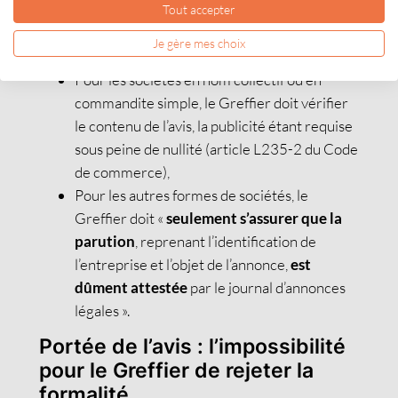
dans un journal d’annonces légales, le CCRCS
Tout accepter
rappelle que le contrôle du Greffier diffère suivant
Je gère mes choix
le type de sociétés :
Pour les sociétés en nom collectif ou en
commandite simple, le Greffier doit vérifier
le contenu de l’avis, la publicité étant requise
sous peine de nullité (article L235-2 du Code
de commerce),
Pour les autres formes de sociétés, le
Greffier doit «
seulement s’assurer
que la
parution
, reprenant l’identification de
l’entreprise et l’objet de l’annonce,
est
dûment attestée
par le journal d’annonces
légales ».
Portée de l’avis : l’impossibilité
pour le Greffier de rejeter la
formalité