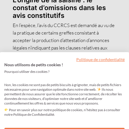
constat d’omissions dans les
avis constitutifs
En l’espèce, l’avis du CCRCS est demandé au vu de
la pratique de certains greffes consistant à
accepter la production d’attestation d’annonces
légales n’indiquant pas les clauses relatives aux
conditions d’admission aux assemblées, à l’exercice
Politique de confidentialité
du droit de vote ainsi qu’aux modalités de cession
Nous utilisons de petits cookies !
d’actions lors de la création d’une société par
Pourquoi utiliser des cookies ?
actions.
Non, les cookies ne sont pas de petits biscuits à grignoter, mais de petits fichiers
La distinction du contrôle selon
nécessaires pour une navigation optimale dans notre site web.
Ils nous
permettent de nous assurer que le site fonctionne correctement, de récolter les
la forme juridique (Art. R210-4)
données de nos visiteurs, d’optimiser notre site web et d’améliorer
continuellement les offres & services que nous vous proposons.
Rappelant toutefois que l’article R210-4 du Code
Pour en savoir plus sur notre politique de cookies, n’hésitez pas à consulter
de commerce prévoit que ces mentions doivent
notre Politique de Confidentialité.
être insérées dans l’avis constitutif devant paraître