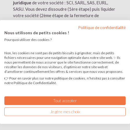
juridique
de votre société : SCI, SARL, SAS, EURL,
SASU. Vous devez dissoudre (1ère étape) puis liquider
votre société (2ème étape de la fermeture de
l'entreprise). Nos experts sont à vos côtés dans la
Politique de confidentialité
constitution de votre dossier.
Nous utilisons de petits cookies !
Vous voulez réaliser le dépôt de bilan de votre
Pourquoi utiliser des cookies ?
entreprise ? Prenez rendez-vous avec un de nos
experts en formalité et bénéficiez d’un
Non, les cookies ne sont pas de petits biscuits à grignoter, mais de petits
accompagnement téléphonique premium !
fichiers nécessaires pour une navigation optimale dans notre site web. ✨ Ils
nous permettent de nous assurer que le site fonctionne correctement, de
Je dissous ma société
récolter les données de nos visiteurs, d’optimiser notre site web et
d’améliorer continuellement les offres & services que nous vous proposons.
Je liquide ma société
👉 Pour en savoir plus sur notre politique de cookies, n’hésitez pas à consulter
Je réalise le dépôt de bilan de ma société
notre Politique de Confidentialité.
Tout accepter
JE FERME MON ENTREPRISE
Je gère mes choix